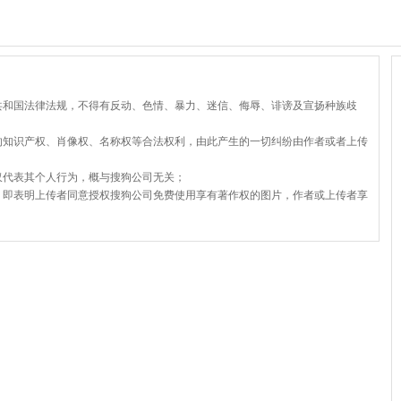
共和国法律法规，不得有反动、色情、暴力、迷信、侮辱、诽谤及宣扬种族歧
的知识产权、肖像权、名称权等合法权利，由此产生的一切纠纷由作者或者上传
仅代表其个人行为，概与搜狗公司无关；
，即表明上传者同意授权搜狗公司免费使用享有著作权的图片，作者或上传者享