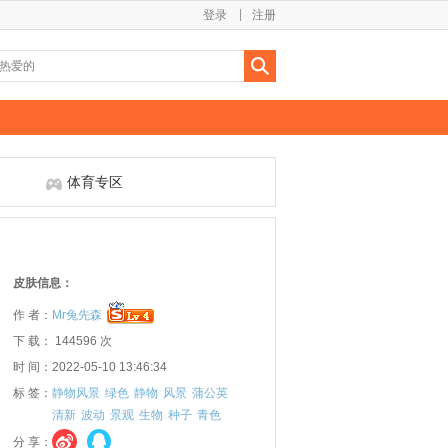
登录
注册
体育专区
皮肤信息：
作 者：
Mr兔先森
下 载： 144596 次
时 间：2022-05-10 13:46:34
标 签：
静物风景
绿色
静物
风景
蒲公英
清新
波动
景观
生物
种子
青色
分 享：