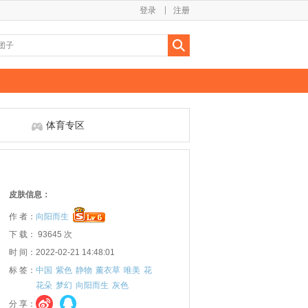
登录
注册
体育专区
皮肤信息：
作 者：
向阳而生
下 载： 93645 次
时 间：2022-02-21 14:48:01
标 签：
中国
紫色
静物
薰衣草
唯美
花
花朵
梦幻
向阳而生
灰色
分 享：