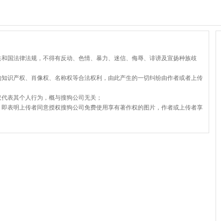
共和国法律法规，不得有反动、色情、暴力、迷信、侮辱、诽谤及宣扬种族歧
的知识产权、肖像权、名称权等合法权利，由此产生的一切纠纷由作者或者上传
仅代表其个人行为，概与搜狗公司无关；
，即表明上传者同意授权搜狗公司免费使用享有著作权的图片，作者或上传者享