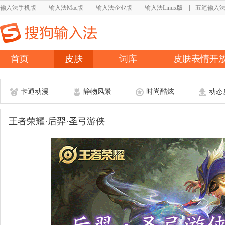
输入法手机版
输入法Mac版
输入法企业版
输入法Linux版
五笔输入
首页
皮肤
词库
皮肤表情开
卡通动漫
静物风景
时尚酷炫
动态
王者荣耀·后羿·圣弓游侠