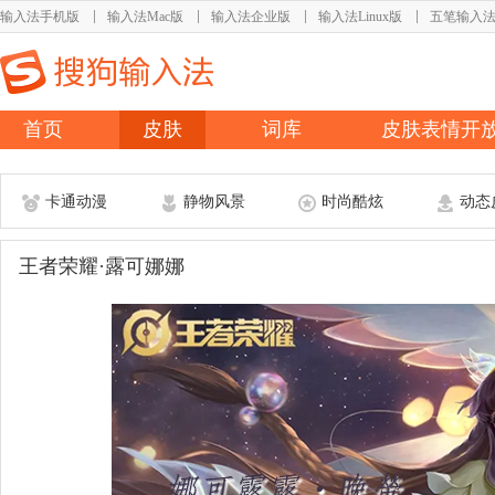
输入法手机版
输入法Mac版
输入法企业版
输入法Linux版
五笔输入
首页
皮肤
词库
皮肤表情开
卡通动漫
静物风景
时尚酷炫
动态
王者荣耀·露可娜娜