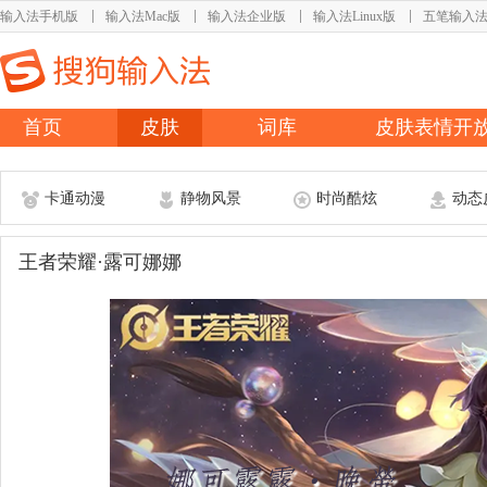
输入法手机版
输入法Mac版
输入法企业版
输入法Linux版
五笔输入
首页
皮肤
词库
皮肤表情开
卡通动漫
静物风景
时尚酷炫
动态
王者荣耀·露可娜娜