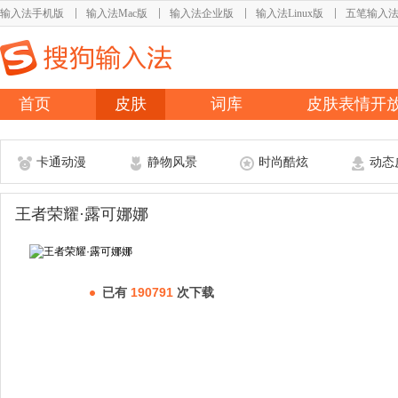
输入法手机版
输入法Mac版
输入法企业版
输入法Linux版
五笔输入
首页
皮肤
词库
皮肤表情开
卡通动漫
静物风景
时尚酷炫
动态
王者荣耀·露可娜娜
已有
190791
次下载