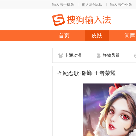
输入法手机版
输入法Mac版
输入法企业版
首页
皮肤
词库
卡通动漫
静物风景
圣诞恋歌·貂蝉·王者荣耀