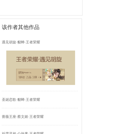
该作者其他作品
遇见胡旋·貂蝉·王者荣耀
圣诞恋歌·貂蝉·王者荣耀
蔷薇王座·蔡文姬·王者荣耀
祈雪灵祝·公孙离·王者荣耀