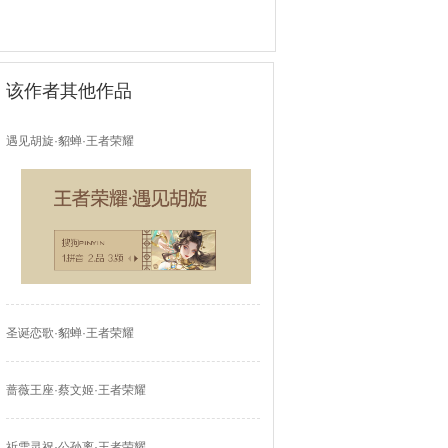
该作者其他作品
遇见胡旋·貂蝉·王者荣耀
圣诞恋歌·貂蝉·王者荣耀
蔷薇王座·蔡文姬·王者荣耀
祈雪灵祝·公孙离·王者荣耀