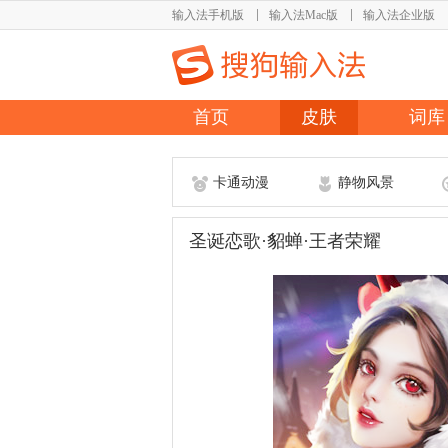
输入法手机版
输入法Mac版
输入法企业版
首页
皮肤
词库
卡通动漫
静物风景
圣诞恋歌·貂蝉·王者荣耀