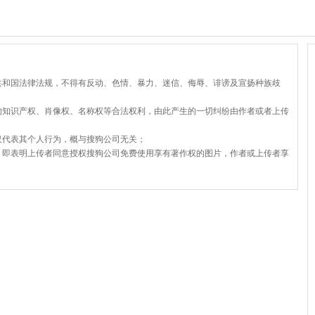
共和国法律法规，不得有反动、色情、暴力、迷信、侮辱、诽谤及宣扬种族歧
的知识产权、肖像权、名称权等合法权利，由此产生的一切纠纷由作者或者上传
仅代表其个人行为，概与搜狗公司无关；
，即表明上传者同意授权搜狗公司免费使用享有著作权的图片，作者或上传者享