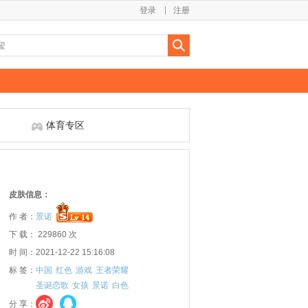
登录
注册
体育专区
皮肤信息：
作 者：
景诺
下 载： 229860 次
时 间：2021-12-22 15:16:08
标 签：
中国
红色
游戏
王者荣耀
圣诞恋歌
女孩
景诺
白色
分 享：