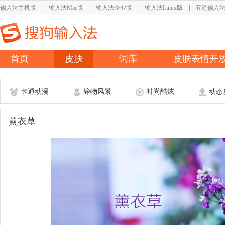
输入法手机版
输入法Mac版
输入法企业版
输入法Linux版
五笔输入
首页
皮肤
词库
皮肤表情开
卡通动漫
静物风景
时尚酷炫
动态
薰衣草