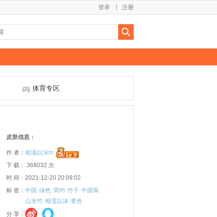
登录
注册
体育专区
皮肤信息：
作 者：
相濡以沫m
下 载： 368032 次
时 间：2021-12-20 20:09:02
标 签：
中国
绿色
简约
竹子
中国风
山水竹
相濡以沫
黄色
分 享：