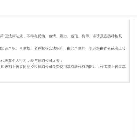
共和国法律法规，不得有反动、色情、暴力、迷信、侮辱、诽谤及宣扬种族歧
的知识产权、肖像权、名称权等合法权利，由此产生的一切纠纷由作者或者上传
仅代表其个人行为，概与搜狗公司无关；
，即表明上传者同意授权搜狗公司免费使用享有著作权的图片，作者或上传者享