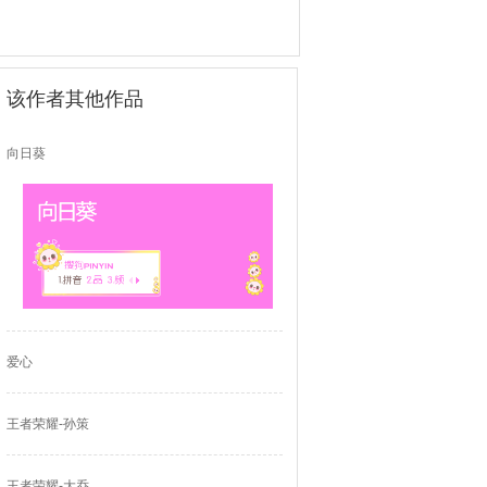
该作者其他作品
向日葵
爱心
王者荣耀-孙策
王者荣耀-大乔