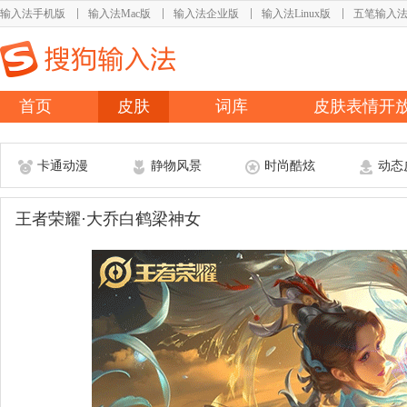
输入法手机版
输入法Mac版
输入法企业版
输入法Linux版
五笔输入
首页
皮肤
词库
皮肤表情开
卡通动漫
静物风景
时尚酷炫
动态
王者荣耀·大乔白鹤梁神女