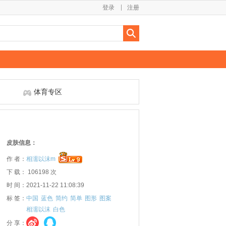
登录
注册
体育专区
皮肤信息：
作 者：
相濡以沫m
下 载： 106198 次
时 间：2021-11-22 11:08:39
标 签：
中国
蓝色
简约
简单
图形
图案
相濡以沫
白色
分 享：