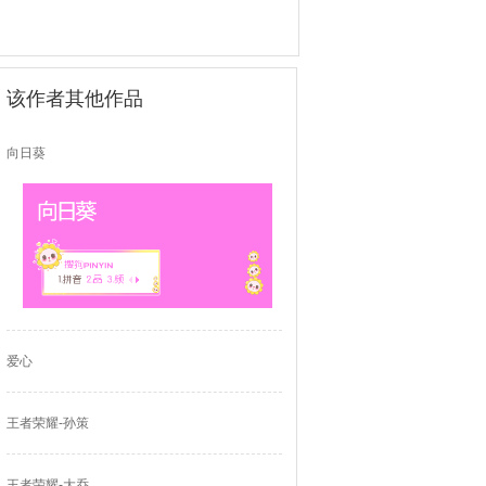
该作者其他作品
向日葵
爱心
王者荣耀-孙策
王者荣耀-大乔