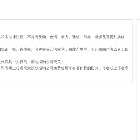
共和国法律法规，不得有反动、色情、暴力、迷信、侮辱、诽谤及宣扬种族歧
的知识产权、肖像权、名称权等合法权利，由此产生的一切纠纷由作者或者上传
仅代表其个人行为，概与搜狗公司无关；
，即表明上传者同意授权搜狗公司免费使用享有著作权的图片，作者或上传者享