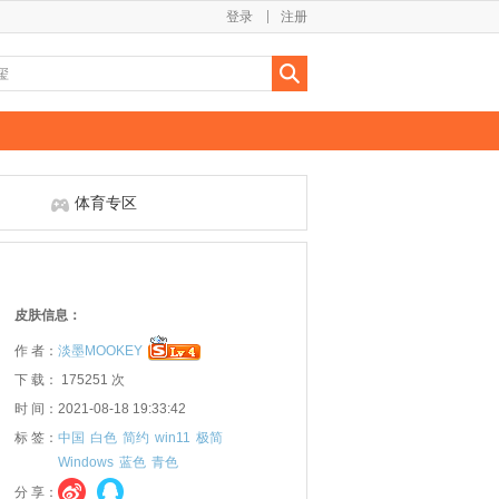
登录
注册
体育专区
皮肤信息：
作 者：
淡墨MOOKEY
下 载： 175251 次
时 间：2021-08-18 19:33:42
标 签：
中国
白色
简约
win11
极简
Windows
蓝色
青色
分 享：