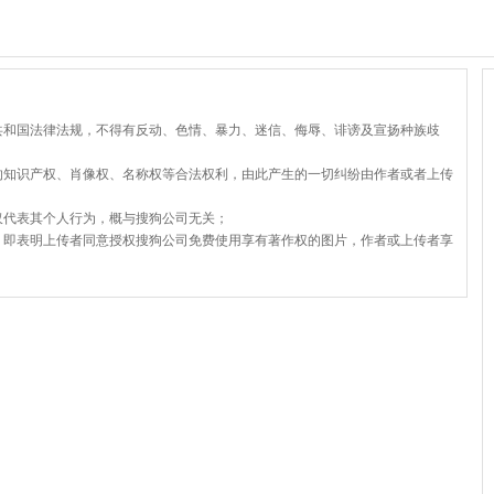
共和国法律法规，不得有反动、色情、暴力、迷信、侮辱、诽谤及宣扬种族歧
的知识产权、肖像权、名称权等合法权利，由此产生的一切纠纷由作者或者上传
仅代表其个人行为，概与搜狗公司无关；
，即表明上传者同意授权搜狗公司免费使用享有著作权的图片，作者或上传者享