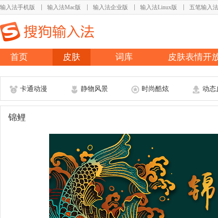
输入法手机版
输入法Mac版
输入法企业版
输入法Linux版
五笔输入
首页
皮肤
词库
皮肤表情开
卡通动漫
静物风景
时尚酷炫
动态
锦鲤