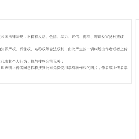
共和国法律法规，不得有反动、色情、暴力、迷信、侮辱、诽谤及宣扬种族歧
的知识产权、肖像权、名称权等合法权利，由此产生的一切纠纷由作者或者上传
仅代表其个人行为，概与搜狗公司无关；
，即表明上传者同意授权搜狗公司免费使用享有著作权的图片，作者或上传者享