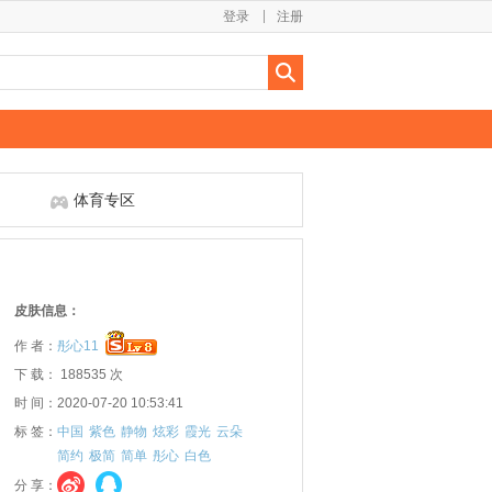
登录
注册
体育专区
皮肤信息：
作 者：
彤心11
下 载： 188535 次
时 间：2020-07-20 10:53:41
标 签：
中国
紫色
静物
炫彩
霞光
云朵
简约
极简
简单
彤心
白色
分 享：