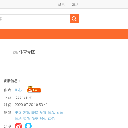
登录
注册
体育专区
皮肤信息：
作 者：
彤心11
下 载： 188479 次
时 间：2020-07-20 10:53:41
标 签：
中国
紫色
静物
炫彩
霞光
云朵
简约
极简
简单
彤心
白色
分 享：