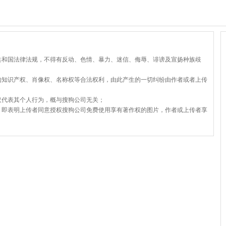
共和国法律法规，不得有反动、色情、暴力、迷信、侮辱、诽谤及宣扬种族歧
的知识产权、肖像权、名称权等合法权利，由此产生的一切纠纷由作者或者上传
仅代表其个人行为，概与搜狗公司无关；
，即表明上传者同意授权搜狗公司免费使用享有著作权的图片，作者或上传者享