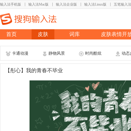
输入法手机版
输入法Mac版
输入法企业版
输入法Linux版
五笔输入
首页
皮肤
词库
皮肤表情开
卡通动漫
静物风景
时尚酷炫
动态
【彤心】我的青春不毕业