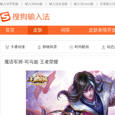
输入法手机版
输入法Mac版
输入法企业版
输入法Linux版
五笔输入
首页
皮肤
词库
皮肤表情开
卡通动漫
静物风景
时尚酷炫
动态
魇语军师·司马懿·王者荣耀