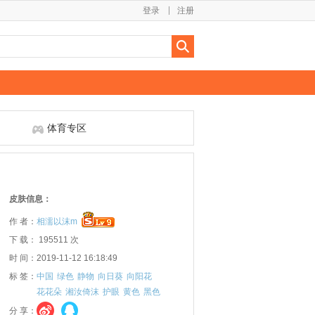
登录
注册
体育专区
皮肤信息：
作 者：
相濡以沫m
下 载： 195511 次
时 间：2019-11-12 16:18:49
标 签：
中国
绿色
静物
向日葵
向阳花
花花朵
湘汝倚沫
护眼
黄色
黑色
分 享：