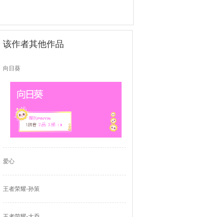
该作者其他作品
向日葵
爱心
王者荣耀-孙策
王者荣耀-大乔