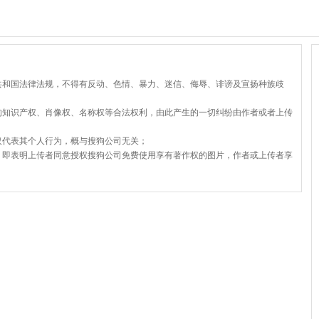
共和国法律法规，不得有反动、色情、暴力、迷信、侮辱、诽谤及宣扬种族歧
的知识产权、肖像权、名称权等合法权利，由此产生的一切纠纷由作者或者上传
仅代表其个人行为，概与搜狗公司无关；
，即表明上传者同意授权搜狗公司免费使用享有著作权的图片，作者或上传者享