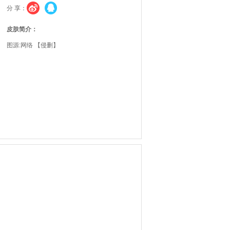
分 享：
皮肤简介：
图源:网络 【侵删】