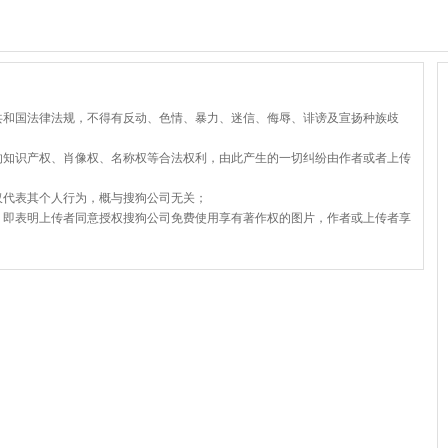
共和国法律法规，不得有反动、色情、暴力、迷信、侮辱、诽谤及宣扬种族歧
的知识产权、肖像权、名称权等合法权利，由此产生的一切纠纷由作者或者上传
仅代表其个人行为，概与搜狗公司无关；
，即表明上传者同意授权搜狗公司免费使用享有著作权的图片，作者或上传者享