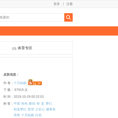
登录
注册
体育专区
皮肤信息：
作 者：
十月姑娘
下 载： 67919 次
时 间：2019-10-29 00:32:01
标 签：
中国
粉色
酷炫
粉
蓝
梦幻
粉蓝梦幻
星球
少女心
糖果色
简单
十月姑娘
白色