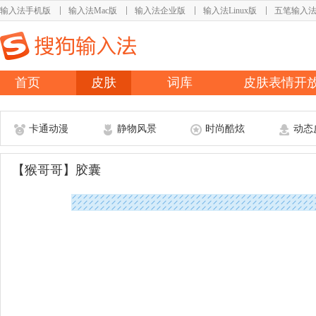
输入法手机版
输入法Mac版
输入法企业版
输入法Linux版
五笔输入
首页
皮肤
词库
皮肤表情开
卡通动漫
静物风景
时尚酷炫
动态
【猴哥哥】胶囊