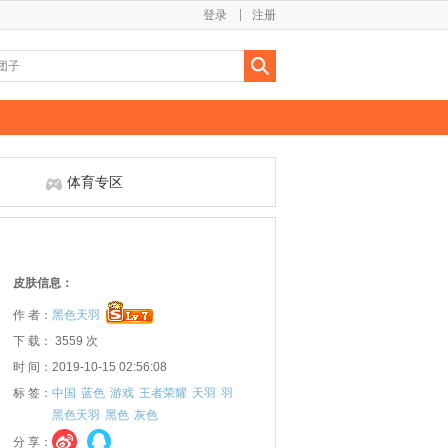
登录
注册
体育专区
皮肤信息：
作 者：
黑色天羽
下 载： 3559 次
时 间：2019-10-15 02:56:08
标 签：
中国
蓝色
游戏
王者荣耀
天羽
羽
黑色天羽
黑色
灰色
分 享：