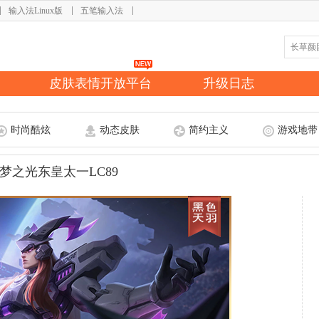
输入法Linux版
五笔输入法
皮肤表情开放平台
升级日志
时尚酷炫
动态皮肤
简约主义
游戏地带
梦之光东皇太一LC89