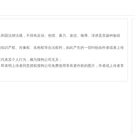
共和国法律法规，不得有反动、色情、暴力、迷信、侮辱、诽谤及宣扬种族歧
的知识产权、肖像权、名称权等合法权利，由此产生的一切纠纷由作者或者上传
仅代表其个人行为，概与搜狗公司无关；
，即表明上传者同意授权搜狗公司免费使用享有著作权的图片，作者或上传者享