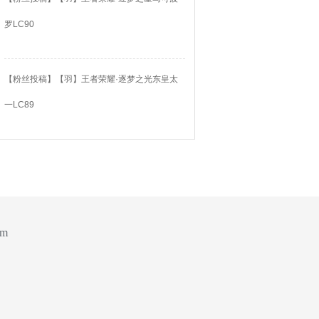
罗LC90
【粉丝投稿】【羽】王者荣耀·逐梦之光东皇太
一LC89
om