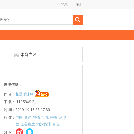
登录
注册
体育专区
皮肤信息：
作 者：
相濡以沫m
下 载： 1195849 次
时 间：2019-10-13 23:17:36
标 签：
中国
蓝色
静物
兰花
唯美
意境
兰
空谷幽兰
湘汝倚沫
青色
分 享：