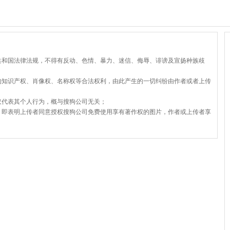
共和国法律法规，不得有反动、色情、暴力、迷信、侮辱、诽谤及宣扬种族歧
的知识产权、肖像权、名称权等合法权利，由此产生的一切纠纷由作者或者上传
仅代表其个人行为，概与搜狗公司无关；
，即表明上传者同意授权搜狗公司免费使用享有著作权的图片，作者或上传者享