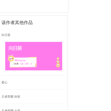
该作者其他作品
向日葵
爱心
王者荣耀-孙策
王者荣耀-大乔