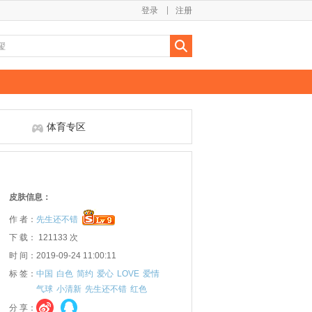
登录
注册
体育专区
皮肤信息：
作 者：
先生还不错
下 载： 121133 次
时 间：2019-09-24 11:00:11
标 签：
中国
白色
简约
爱心
LOVE
爱情
气球
小清新
先生还不错
红色
分 享：