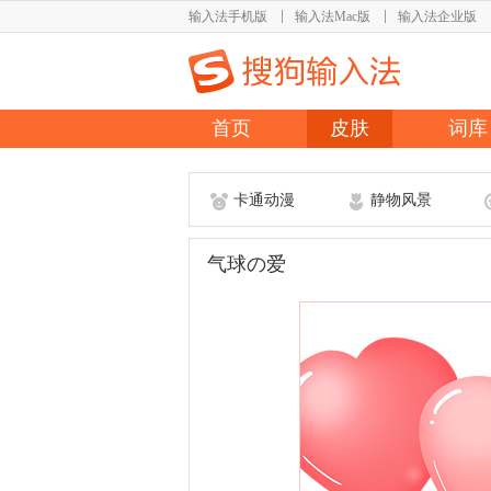
输入法手机版
输入法Mac版
输入法企业版
首页
皮肤
词库
卡通动漫
静物风景
气球の爱