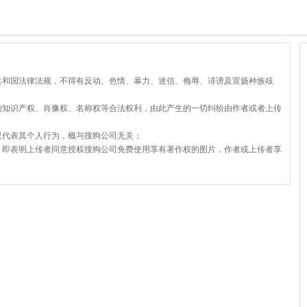
共和国法律法规，不得有反动、色情、暴力、迷信、侮辱、诽谤及宣扬种族歧
的知识产权、肖像权、名称权等合法权利，由此产生的一切纠纷由作者或者上传
仅代表其个人行为，概与搜狗公司无关；
，即表明上传者同意授权搜狗公司免费使用享有著作权的图片，作者或上传者享