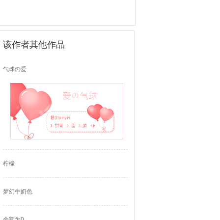
该作者其他作品
气球の爱
柠檬
梦幻牛奶色
余额为0