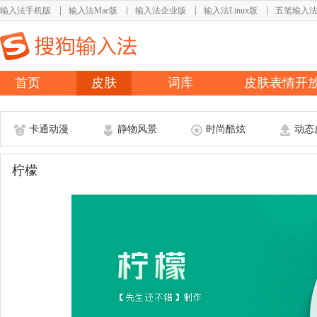
输入法手机版
输入法Mac版
输入法企业版
输入法Linux版
五笔输入
首页
皮肤
词库
皮肤表情开
卡通动漫
静物风景
时尚酷炫
动态
柠檬