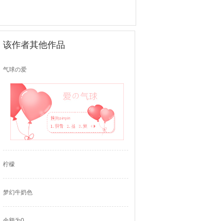
该作者其他作品
气球の爱
柠檬
梦幻牛奶色
余额为0