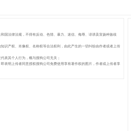
共和国法律法规，不得有反动、色情、暴力、迷信、侮辱、诽谤及宣扬种族歧
的知识产权、肖像权、名称权等合法权利，由此产生的一切纠纷由作者或者上传
仅代表其个人行为，概与搜狗公司无关；
，即表明上传者同意授权搜狗公司免费使用享有著作权的图片，作者或上传者享