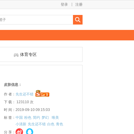
登录
注册
体育专区
皮肤信息：
作 者：
先生还不错
下 载： 123110 次
时 间：2019-09-10 09:15:03
标 签：
中国
粉色
简约
梦幻
唯美
小清新
先生还不错
白色
青色
分 享：