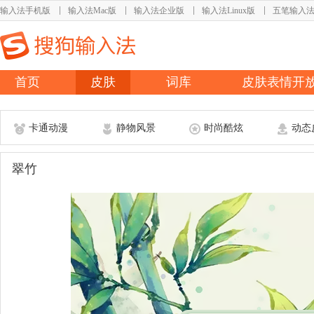
输入法手机版
输入法Mac版
输入法企业版
输入法Linux版
五笔输入
首页
皮肤
词库
皮肤表情开
卡通动漫
静物风景
时尚酷炫
动态
翠竹