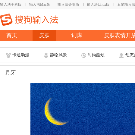
输入法手机版
输入法Mac版
输入法企业版
输入法Linux版
五笔输入
首页
皮肤
词库
皮肤表情开
卡通动漫
静物风景
时尚酷炫
动态
月牙