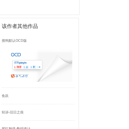
该作者其他作品
搜狗默认OCD版
鱼跃
轻诉-旧日之痕
紫红魅惑-数码诡计