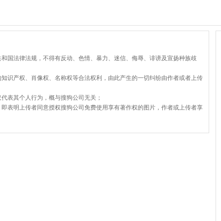
共和国法律法规，不得有反动、色情、暴力、迷信、侮辱、诽谤及宣扬种族歧
的知识产权、肖像权、名称权等合法权利，由此产生的一切纠纷由作者或者上传
仅代表其个人行为，概与搜狗公司无关；
，即表明上传者同意授权搜狗公司免费使用享有著作权的图片，作者或上传者享