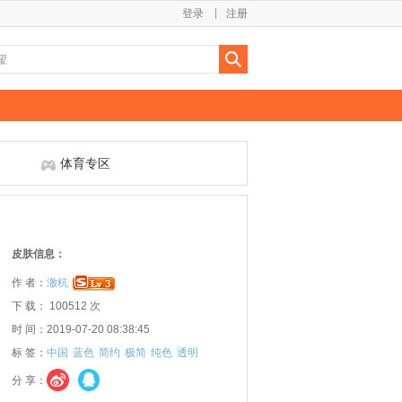
登录
注册
体育专区
皮肤信息：
作 者：
澈杭
下 载： 100512 次
时 间：2019-07-20 08:38:45
标 签：
中国
蓝色
简约
极简
纯色
透明
分 享：