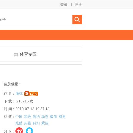
登录
注册
体育专区
皮肤信息：
作 者：
澈杭
下 载： 213716 次
时 间：2019-07-18 19:37:18
标 签：
中国
黑色
简约
动态
极简
圆角
炫酷
矢量
科幻
紫色
分 享：