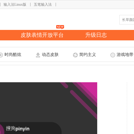
输入法Linux版
五笔输入法
皮肤表情开放平台
升级日志
时尚酷炫
动态皮肤
简约主义
游戏地带