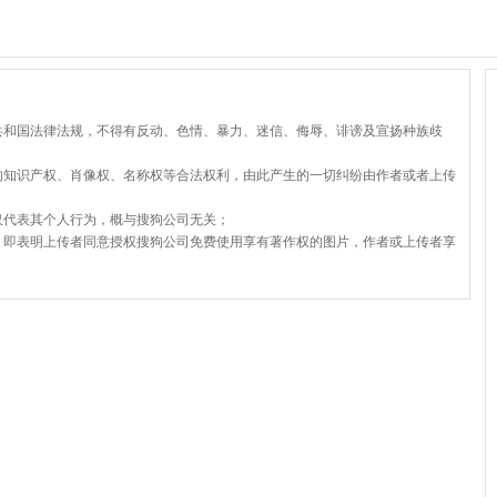
共和国法律法规，不得有反动、色情、暴力、迷信、侮辱、诽谤及宣扬种族歧
的知识产权、肖像权、名称权等合法权利，由此产生的一切纠纷由作者或者上传
仅代表其个人行为，概与搜狗公司无关；
，即表明上传者同意授权搜狗公司免费使用享有著作权的图片，作者或上传者享