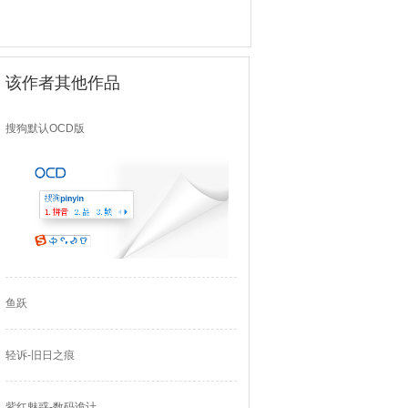
该作者其他作品
搜狗默认OCD版
鱼跃
轻诉-旧日之痕
紫红魅惑-数码诡计