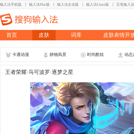
输入法手机版
输入法Mac版
输入法企业版
输入法Linux版
五笔输入
首页
皮肤
词库
皮肤表情开
卡通动漫
静物风景
时尚酷炫
动态
王者荣耀·马可波罗·逐梦之星