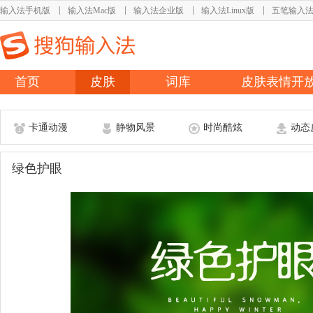
输入法手机版
输入法Mac版
输入法企业版
输入法Linux版
五笔输入
首页
皮肤
词库
皮肤表情开
卡通动漫
静物风景
时尚酷炫
动态
绿色护眼