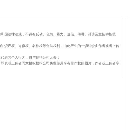
共和国法律法规，不得有反动、色情、暴力、迷信、侮辱、诽谤及宣扬种族歧
的知识产权、肖像权、名称权等合法权利，由此产生的一切纠纷由作者或者上传
仅代表其个人行为，概与搜狗公司无关；
，即表明上传者同意授权搜狗公司免费使用享有著作权的图片，作者或上传者享