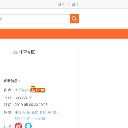
登录
注册
体育专区
皮肤信息：
作 者：
十月姑娘
下 载： 293861 次
时 间：2019-05-09 23:19:25
标 签：
中国
绿色
静物
护眼
树
夏天
悠闲
手绘
十月姑娘
分 享：