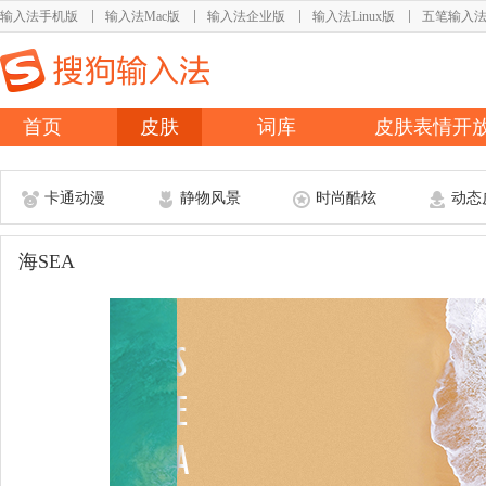
输入法手机版
输入法Mac版
输入法企业版
输入法Linux版
五笔输入
首页
皮肤
词库
皮肤表情开
卡通动漫
静物风景
时尚酷炫
动态
海SEA