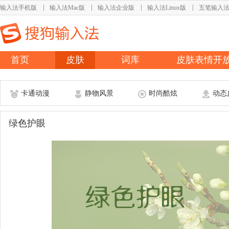
输入法手机版
输入法Mac版
输入法企业版
输入法Linux版
五笔输入
首页
皮肤
词库
皮肤表情开
卡通动漫
静物风景
时尚酷炫
动态
绿色护眼