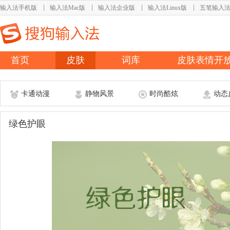
输入法手机版
输入法Mac版
输入法企业版
输入法Linux版
五笔输入
首页
皮肤
词库
皮肤表情开
卡通动漫
静物风景
时尚酷炫
动态
绿色护眼