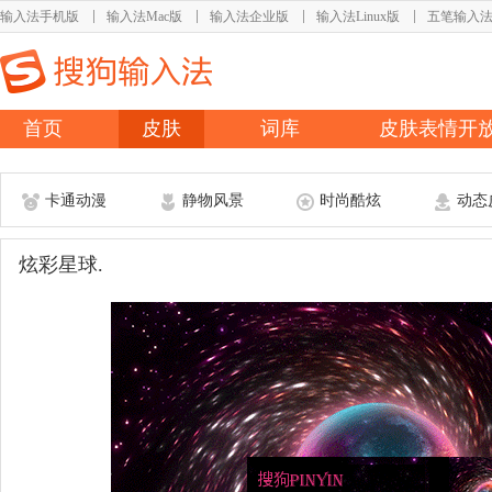
输入法手机版
输入法Mac版
输入法企业版
输入法Linux版
五笔输入
首页
皮肤
词库
皮肤表情开
卡通动漫
静物风景
时尚酷炫
动态
炫彩星球.