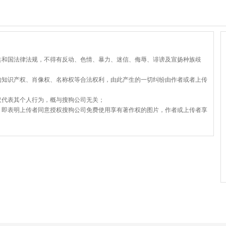
共和国法律法规，不得有反动、色情、暴力、迷信、侮辱、诽谤及宣扬种族歧
的知识产权、肖像权、名称权等合法权利，由此产生的一切纠纷由作者或者上传
仅代表其个人行为，概与搜狗公司无关；
，即表明上传者同意授权搜狗公司免费使用享有著作权的图片，作者或上传者享