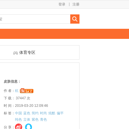
登录
注册
体育专区
皮肤信息：
作 者：
杭
下 载： 37447 次
时 间：2019-03-20 12:09:46
标 签：
中国
蓝色
简约
时尚
炫酷
偏平
纯色
立体
紫色
青色
分 享：