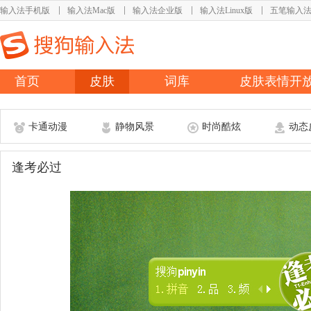
输入法手机版
输入法Mac版
输入法企业版
输入法Linux版
五笔输入
首页
皮肤
词库
皮肤表情开
卡通动漫
静物风景
时尚酷炫
动态
逢考必过