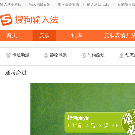
输入法手机版
输入法Mac版
输入法企业版
输入法Linux版
五笔输入
首页
皮肤
词库
皮肤表情开
卡通动漫
静物风景
时尚酷炫
动态
逢考必过