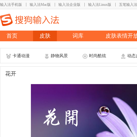
输入法手机版
输入法Mac版
输入法企业版
输入法Linux版
五笔输入
首页
皮肤
词库
皮肤表情开
卡通动漫
静物风景
时尚酷炫
动态
花开