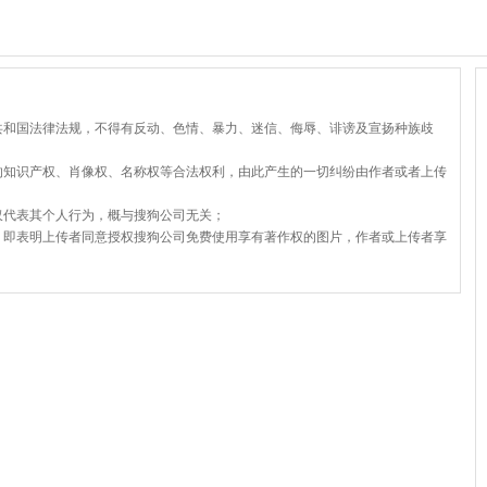
共和国法律法规，不得有反动、色情、暴力、迷信、侮辱、诽谤及宣扬种族歧
的知识产权、肖像权、名称权等合法权利，由此产生的一切纠纷由作者或者上传
仅代表其个人行为，概与搜狗公司无关；
，即表明上传者同意授权搜狗公司免费使用享有著作权的图片，作者或上传者享