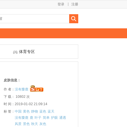
登录
注册
体育专区
皮肤信息：
作 者：
没有麋鹿
下 载： 10802 次
时 间：2019-01-02 21:09:14
标 签：
中国
黄色
静物
蓝色
蓝天
没有麋鹿
鹿
叶子
简单
护眼
通透
风景
景色
秋天
灰色