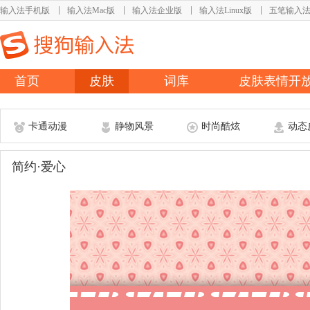
输入法手机版
输入法Mac版
输入法企业版
输入法Linux版
五笔输入
首页
皮肤
词库
皮肤表情开
卡通动漫
静物风景
时尚酷炫
动态
简约·爱心