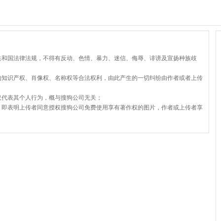
共和国法律法规，不得有反动、色情、暴力、迷信、侮辱、诽谤及宣扬种族歧
的知识产权、肖像权、名称权等合法权利，由此产生的一切纠纷由作者或者上传
仅代表其个人行为，概与搜狗公司无关；
，即表明上传者同意授权搜狗公司免费使用享有著作权的图片，作者或上传者享