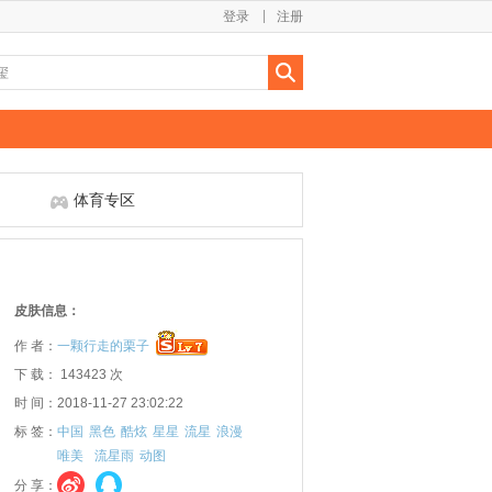
登录
注册
体育专区
皮肤信息：
作 者：
一颗行走的栗子
下 载： 143423 次
时 间：2018-11-27 23:02:22
标 签：
中国
黑色
酷炫
星星
流星
浪漫
唯美
流星雨
动图
分 享：