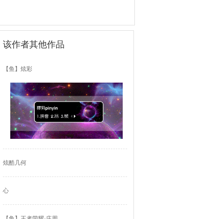
该作者其他作品
【鱼】炫彩
炫酷几何
心
【鱼】王者荣耀·庄周