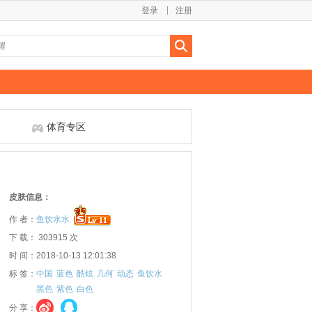
登录
注册
体育专区
皮肤信息：
作 者：
鱼饮水水
下 载： 303915 次
时 间：2018-10-13 12:01:38
标 签：
中国
蓝色
酷炫
几何
动态
鱼饮水
黑色
紫色
白色
分 享：