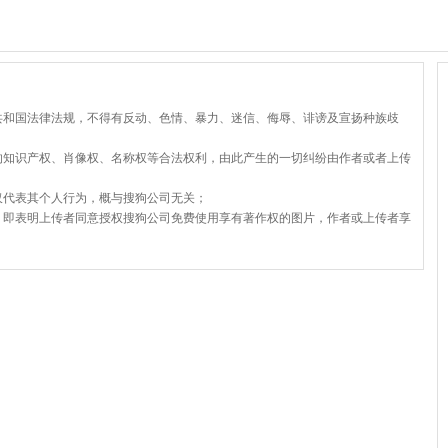
共和国法律法规，不得有反动、色情、暴力、迷信、侮辱、诽谤及宣扬种族歧
的知识产权、肖像权、名称权等合法权利，由此产生的一切纠纷由作者或者上传
仅代表其个人行为，概与搜狗公司无关；
，即表明上传者同意授权搜狗公司免费使用享有著作权的图片，作者或上传者享