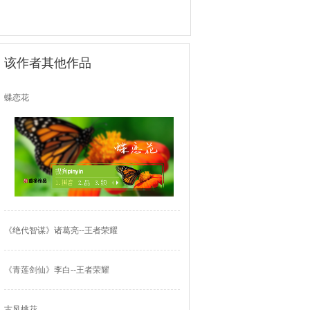
该作者其他作品
蝶恋花
《绝代智谋》诸葛亮--王者荣耀
《青莲剑仙》李白--王者荣耀
古风桃花