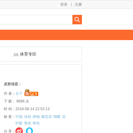
登录
注册
体育专区
皮肤信息：
作 者：
豆子
下 载： 9686 次
时 间：2018-08-14 22:52:13
标 签：
中国
绿色
静物
蝶恋花
蝴蝶
花
护眼
黑色
橙色
分 享：