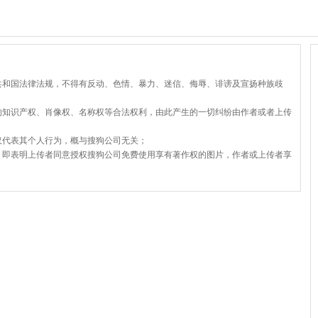
共和国法律法规，不得有反动、色情、暴力、迷信、侮辱、诽谤及宣扬种族歧
的知识产权、肖像权、名称权等合法权利，由此产生的一切纠纷由作者或者上传
仅代表其个人行为，概与搜狗公司无关；
，即表明上传者同意授权搜狗公司免费使用享有著作权的图片，作者或上传者享