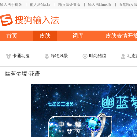
输入法手机版
输入法Mac版
输入法企业版
输入法Linux版
五笔输入
首页
皮肤
词库
皮肤表情开
卡通动漫
静物风景
时尚酷炫
动态
幽蓝梦境·花语