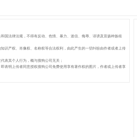
共和国法律法规，不得有反动、色情、暴力、迷信、侮辱、诽谤及宣扬种族歧
的知识产权、肖像权、名称权等合法权利，由此产生的一切纠纷由作者或者上传
仅代表其个人行为，概与搜狗公司无关；
，即表明上传者同意授权搜狗公司免费使用享有著作权的图片，作者或上传者享