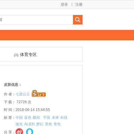
登录
注册
体育专区
皮肤信息：
作 者：
七星公主
下 载： 72726 次
时 间：2018-06-14 15:44:55
标 签：
中国
蓝色
酷炫
宇宙
未来
科技
激光
ALIEN
梦幻
黑色
青色
分 享：