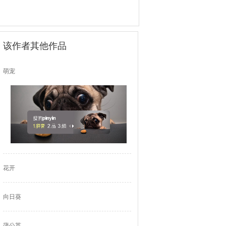
该作者其他作品
萌宠
花开
向日葵
蒲公英