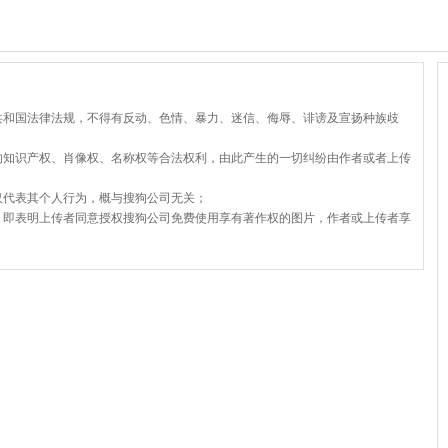
共和国法律法规，不得有反动、色情、暴力、迷信、侮辱、诽谤及宣扬种族歧
的知识产权、肖像权、名称权等合法权利，由此产生的一切纠纷由作者或者上传
仅代表其个人行为，概与搜狗公司无关；
，即表明上传者同意授权搜狗公司免费使用享有著作权的图片，作者或上传者享