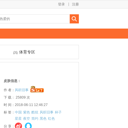
登录
注册
体育专区
皮肤信息：
作 者：
风听旧事
下 载： 25809 次
时 间：2018-06-11 12:46:27
标 签：
中国
紫色
酷炫
风听旧事
杯子
星星
夜空
简约
黑色
红色
分 享：