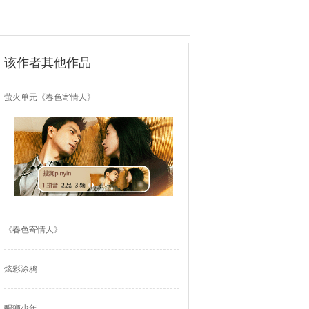
该作者其他作品
萤火单元《春色寄情人》
《春色寄情人》
炫彩涂鸦
醒狮少年