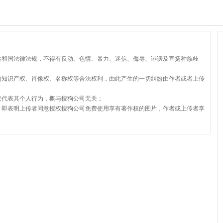
共和国法律法规，不得有反动、色情、暴力、迷信、侮辱、诽谤及宣扬种族歧
的知识产权、肖像权、名称权等合法权利，由此产生的一切纠纷由作者或者上传
仅代表其个人行为，概与搜狗公司无关；
，即表明上传者同意授权搜狗公司免费使用享有著作权的图片，作者或上传者享