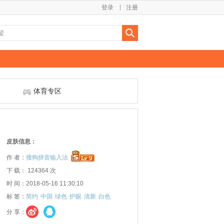
登录
注册
体育专区
皮肤信息：
作 者：
搜狗拼音输入法
下 载： 124364 次
时 间：2018-05-16 11:30:10
标 签：
简约
中国
绿色
护眼
清新
白色
分 享：